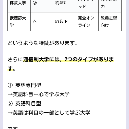
佛教大学
◎
約45%
ッド
力
武蔵野大
完全オン
教員志望
△
5%以下
学
ライン
向け
というような特徴があります。
さらに
通信制大学には、2つのタイプがありま
す
。
① 英語専門型
→英語科目中心で学ぶ大学
② 英語科目型
→英語は科目の一部として学ぶ大学