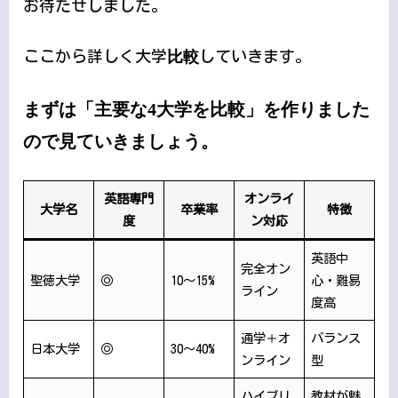
お待たせしました。
ここから詳しく大学
比較
していきます。
まずは「主要な4大学を比較」を作りました
ので見ていきましょう。
英語専門
オンライ
大学名
卒業率
特徴
度
ン対応
英語中
完全オン
聖徳大学
◎
10〜15%
心・難易
ライン
度高
通学＋オ
バランス
日本大学
◎
30〜40%
ンライン
型
ハイブリ
教材が魅