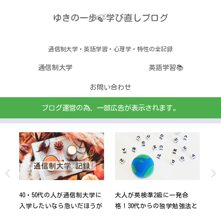
ゆきの一歩🍃学び直しブログ
通信制大学・英語学習・心理学・特性の全記録
通信制大学
英語学習📚
お問い合わせ
ブログ運営の為、一部広告が表示されます。
うん
40・50代の人が通信制大学に
大人が英検準2級に一発合
The
｜計
入学したいなら急いだほうが
格！30代からの独学勉強法と
の
いい５つの理由！
おすすめ教材