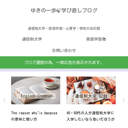
ゆきの一歩🍃学び直しブログ
通信制大学・英語学習・心理学・特性の全記録
通信制大学
英語学習📚
お問い合わせ
ブログ運営の為、一部広告が表示されます。
学通
The reason why~is because
40・50代の人が通信制大学に
大
まし
の意味と使い方
入学したいなら急いだほうが
聖
いい５つの理由！
さ