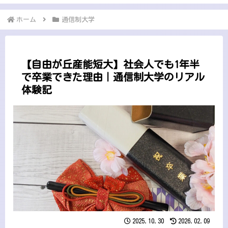
菊
ホーム
通信制大学
【自由が丘産能短大】社会人でも1年半
で卒業できた理由｜通信制大学のリアル
体験記
2025.10.30
2026.02.09