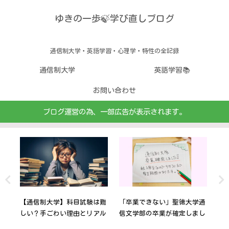
ゆきの一歩🍃学び直しブログ
通信制大学・英語学習・心理学・特性の全記録
通信制大学
英語学習📚
お問い合わせ
ブログ運営の為、一部広告が表示されます。
｜
【通信制大学】科目試験は難
「卒業できない」聖徳大学通
算
気
しい？手ごわい理由とリアル
信文学部の卒業が確定しまし
こ
な体験談
た🌸
算