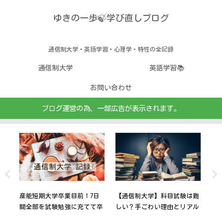
ゆきの一歩🍃学び直しブログ
通信制大学・英語学習・心理学・特性の全記録
通信制大学
英語学習📚
お問い合わせ
ブログ運営の為、一部広告が表示されます。
ても
産能短期大学卒業目前！7日
【通信制大学】科目試験は難
通
癒し
間全部を試験勉強に充てて卒
しい？手ごわい理由とリアル
ー
業確定を手に入れた
な体験談
こ