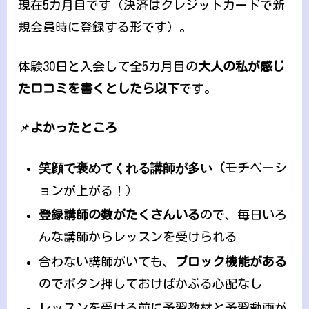
現在5カ月目です（決済はクレジットカードで新
規会員時に登録する形です）。
体験30日と入会して全5カ月目の
大人の私が感じ
た口コミを書くとしたら以下
です。
📌
よかったところ
笑顔で褒めてくれる講師が多い
（
モチベーシ
ョンが上がる！）
登録講師の数がたくさんいる
ので、毎日いろ
んな講師からレッスンを受けられる
合わない講師がいても、
ブロック機能がある
のでボタン押しておけばかぶる心配なし
レッスンを受ける前に予習教材と予習動画が