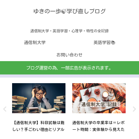
ゆきの一歩🍃学び直しブログ
通信制大学・英語学習・心理学・特性の全記録
通信制大学
英語学習📚
お問い合わせ
ブログ運営の為、一部広告が表示されます。
学手
【通信制大学】科目試験は難
通信制大学の卒業率は＝レポ
産
にな
しい？手ごわい理由とリアル
ート時間：実体験から見えた
間
な体験談
こと
業