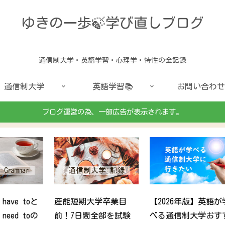
ゆきの一歩🍃学び直しブログ
通信制大学・英語学習・心理学・特性の全記録
通信制大学
英語学習📚
お問い合わせ
ブログ運営の為、一部広告が表示されます。
英
40代の服選びに迷う心
The reason why~is
4
意
理｜r.p.sで“好
becauseの意味と使い
理