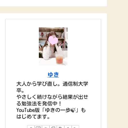
たアストリアオディ
の体験談
と理由【癒
ルの服
関係】
ゆき
大人から学び直し。通信制大学
卒。
やさしく続けながら結果が出せ
る勉強法を発信中！
YouTube版「ゆきの一歩🍃」も
はじめてます。