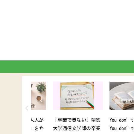
大学卒業目
【2026年版】英語が学
ASDは英語が苦手？
全部を試験
べる通信制大学おすす
語勉強してみたら、