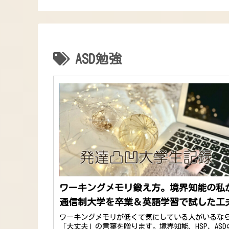
てて卒業確定
め7選｜卒業生が本音
外なことが分かった
れた
比較
ASD勉強
ワーキングメモリ鍛え方。境界知能の私
通信制大学を卒業＆英語学習で試した工
ワーキングメモリが低くて気にしている人がいるな
「大丈夫」の言葉を贈ります。境界知能、HSP、ASD