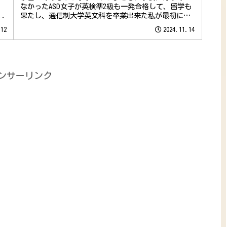
」
なかったASD女子が英検準2級も一発合格して、留学も
.
果たし、通信制大学英文科を卒業出来た私が最初にし
た勉強法を話します！
.12
2024.11.14
ンサーリンク