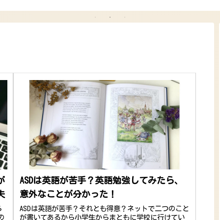
！
き”を着る勇気を取り
方
せ
戻した話
ー
が
ASDは英語が苦手？英語勉強してみたら、
夫
意外なことが分かった！
ら
ASDは英語が苦手？それとも得意？ネットで二つのこと
の
が書いてあるから小学生からまともに学校に行けてい