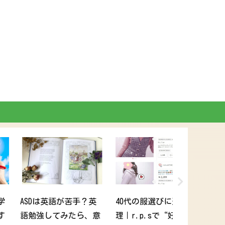
0代の服選びに迷う心
HSPでも短大卒業でき
可愛いもの
｜“好き”を取り戻
た！自由が丘産能短大
っても好き